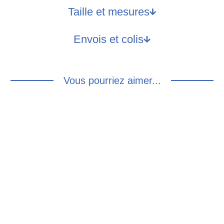
Taille et mesures
Envois et colis
Vous pourriez aimer...
MANTEAU EN
PANTALON À
LAINE VERT
CARREAUX
SAPIN : M/L
TARTAN ÉCOSSAIS
– M
80.00
€
30.00
€