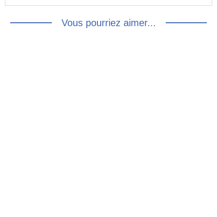
Vous pourriez aimer...
Chemisier fleurs
jaunes 90’s – M/L
Chemise fleurie sans
manches – M/L
18.00
€
18.00
€