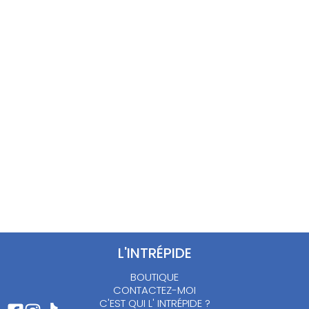
Chemise sans
manches 90 ‘s – M
Haut psyché
multicolore Christian
12.00
€
Lacroix – M
90.00
€
L'INTRÉPIDE
BOUTIQUE
CONTACTEZ-MOI
C'EST QUI L' INTRÉPIDE ?