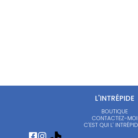
Cape vintage drap de laine :
Veste 
S/M/L
25.00
150.00
€
L'INTRÉPIDE
BOUTIQUE
CONTACTEZ-MOI
C'EST QUI L' INTRÉPID