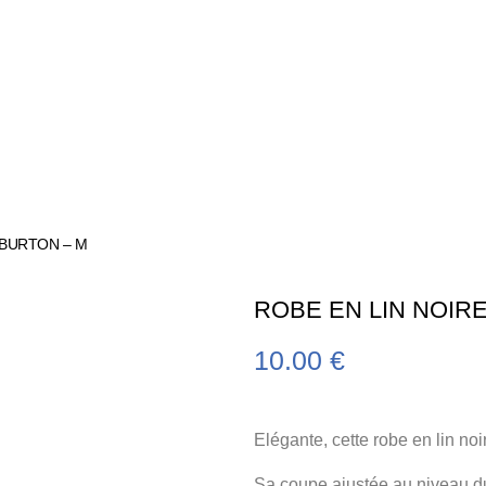
 BURTON – M
ROBE EN LIN NOIR
10.00
€
Elégante, cette robe en lin no
Sa coupe ajustée au niveau du 