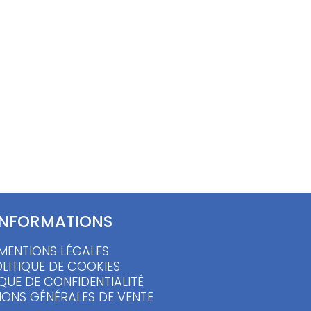
 90 ’s
Chemise à carreaux lavallière – S
15.00
€
INFORMATIONS
MENTIONS LÉGALES
LITIQUE DE COOKIES
IQUE DE CONFIDENTIALITÉ
IONS GÉNÉRALES DE VENTE