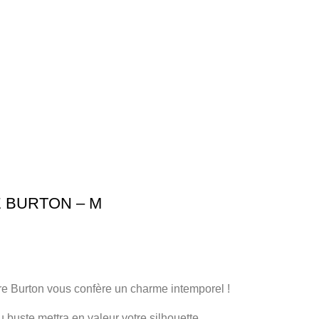
E BURTON – M
ire Burton vous confère un charme intemporel !
buste mettra en valeur votre silhouette.