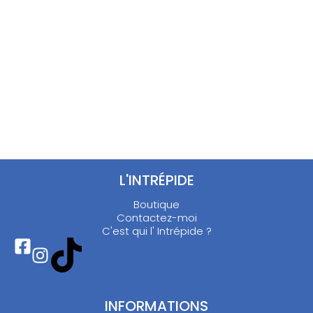
Chemisier imprimé – M/L
Robe volants cœurs – M
5.00
€
15.00
€
L'INTRÉPIDE
Boutique
Contactez-moi
C'est qui l' Intrépide ?
INFORMATIONS