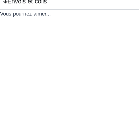
Envois et colis
Vous pourriez aimer...
Veste daim marron
Chemisier à l’imprimé
vintage style bombardier
vintage – L/XL
– S / M
15.00
€
70.00
€