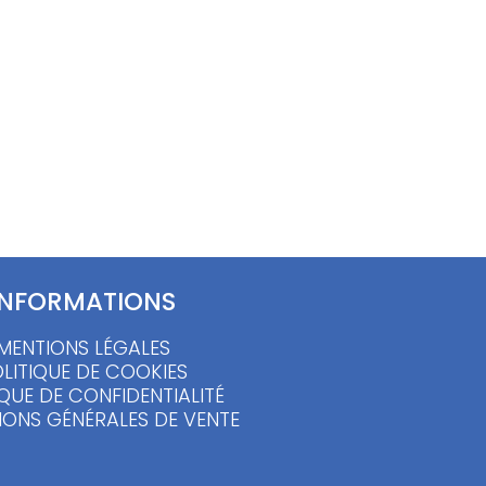
Pantalon vintage suédine à
franges – S/M
40.00
€
INFORMATIONS
MENTIONS LÉGALES
LITIQUE DE COOKIES
IQUE DE CONFIDENTIALITÉ
IONS GÉNÉRALES DE VENTE