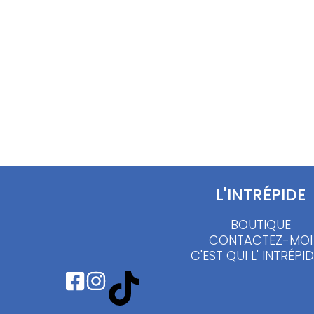
Veste daim marron vintage style
Chemis
bombardier – S / M
L/XL
70.00
€
15.00
L'INTRÉPIDE
BOUTIQUE
CONTACTEZ-MOI
C'EST QUI L' INTRÉPID