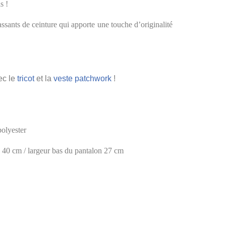
s !
ssants de ceinture qui apporte une touche d’originalité
ec le
tricot
et la
veste patchwork
!
olyester
e 40 cm / l
argeur bas du pantalon 27 cm