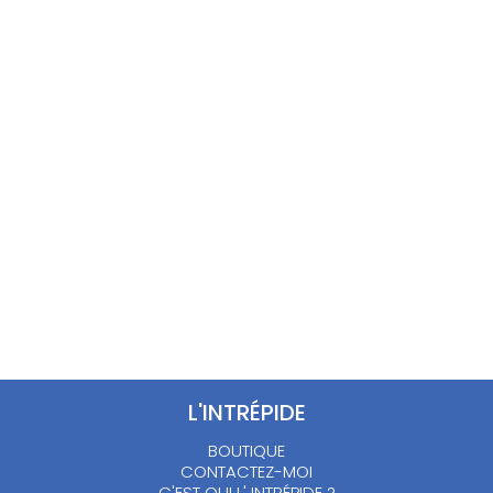
CHEMISE MOTIFS
TOP FLEURI SATIN –
STYLE
L
MYTHOLOGIQUE –
10.00
€
M/L
15.00
€
L'INTRÉPIDE
BOUTIQUE
CONTACTEZ-MOI
C'EST QUI L' INTRÉPIDE ?