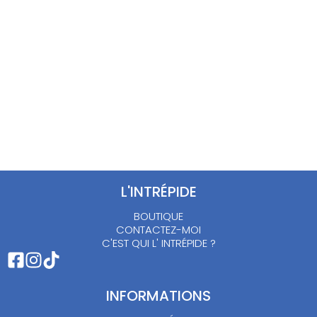
VINTAGE : L/XL
VESTE NOIRE
CEINTURÉE : S/M
20.00
€
25.00
€
L'INTRÉPIDE
BOUTIQUE
CONTACTEZ-MOI
C'EST QUI L' INTRÉPIDE ?
INFORMATIONS