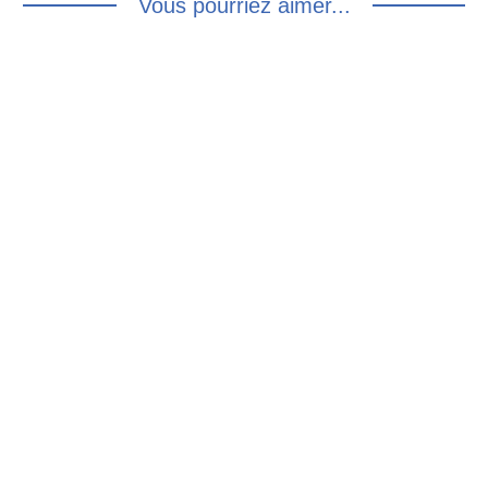
Vous pourriez aimer...
CAPE VINTAGE
VESTE BLAZER
DRAP DE LAINE :
TARTAN VINTAGE :
S/M/L
S/M
150.00
€
35.00
€
TRENCH BLEU