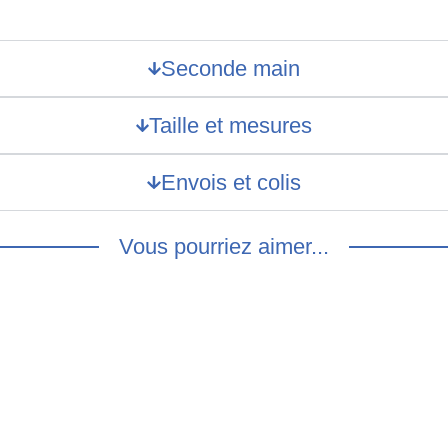
Seconde main
Taille et mesures
Envois et colis
Vous pourriez aimer...
e motifs style
ogique – M/L
Chemisier imprimé couleur
chatoyantes – S/M
€