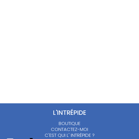
Trench bleu vintage :
Chemisier fleurs jaunes
L/XL
90’s – M/L
20.00
€
18.00
€
L'INTRÉPIDE
BOUTIQUE
CONTACTEZ-MOI
C'EST QUI L' INTRÉPIDE ?