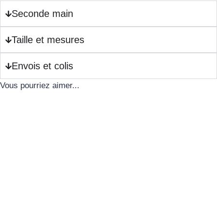
Seconde main
Taille et mesures
Envois et colis
Vous pourriez aimer...
Veste blazer tartan
Veste noire ceinturée :
vintage : S/M
S/M
35.00
€
25.00
€