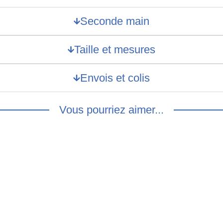
Seconde main
Taille et mesures
Envois et colis
Vous pourriez aimer...
irt bleu broderies roses –
Chemisier blanc brodé – S
15.00
€
€