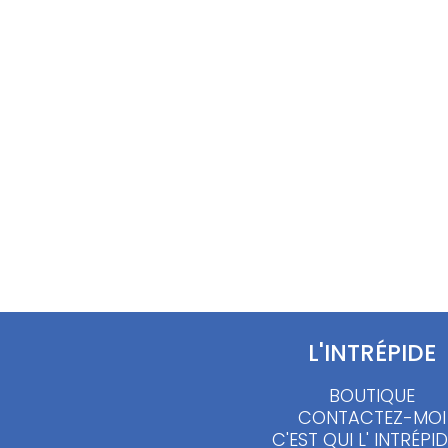
Chemisier fleurs jaunes 90’s –
Top fle
M/L
10.00
18.00
€
L'INTRÉPIDE
BOUTIQUE
CONTACTEZ-MOI
C'EST QUI L' INTRÉPID