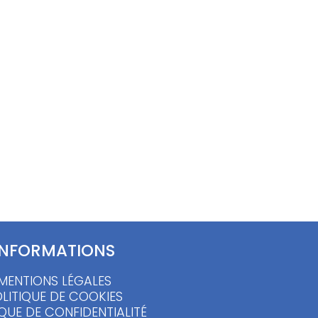
tière –
Robe asymétrique soie bleue –
S/M
30.00
€
INFORMATIONS
MENTIONS LÉGALES
LITIQUE DE COOKIES
IQUE DE CONFIDENTIALITÉ