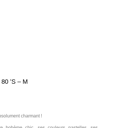
80 ’S – M
absolument charmant !
re bohème chic, ses couleurs pastelles, ses