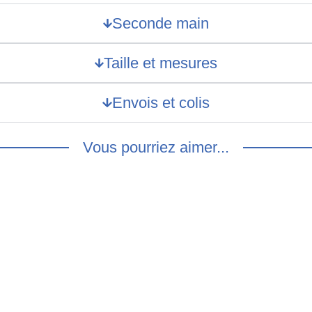
Seconde main
Taille et mesures
Envois et colis
Vous pourriez aimer...
e à carreaux lavallière – S
Chemisier imprimé couleur
€
chatoyantes – S/M
15.00
€