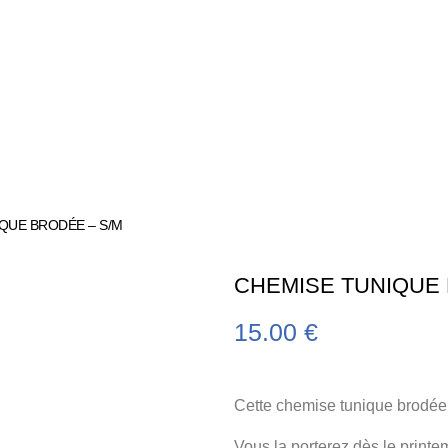
IQUE BRODÉE – S/M
CHEMISE TUNIQUE 
15.00
€
Cette chemise tunique brodée 
Vous la porterez dès le printem