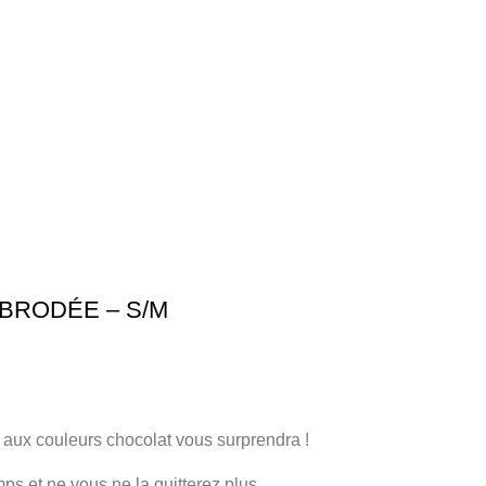
BRODÉE – S/M
aux couleurs chocolat vous surprendra !
ps et ne vous ne la quitterez plus.