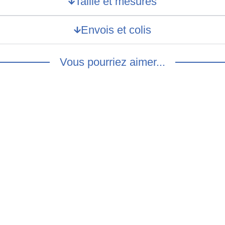
Taille et mesures
Envois et colis
Vous pourriez aimer...
Chemise sans manches 90 
e fleurie sans manches –
12.00
€
€