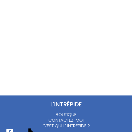
Chemise motifs style
Top fleuri satin – L
mythologique – M/L
10.00
€
15.00
€
L'INTRÉPIDE
BOUTIQUE
CONTACTEZ-MOI
C'EST QUI L' INTRÉPIDE ?