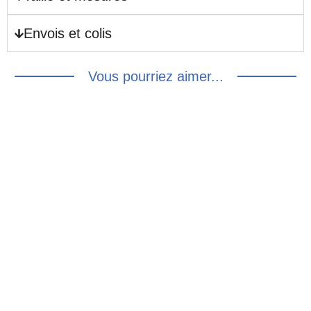
Envois et colis
Vous pourriez aimer...
Trench bleu vintage :
L/XL
Chemisier fleurs
jaunes 90’s – M/L
20.00
€
18.00
€