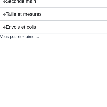
Seconde main
Taille et mesures
Envois et colis
Vous pourriez aimer...
Veste en maille bouclette
Robe longue dos nu 70 ’s
prune – M/L
– XS/S
45.00
€
50.00
€