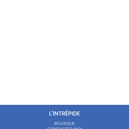
Veste Versace violette –
L
Ensemble pantalon pull
vintage – 2 ans
50.00
€
15.00
€
L'INTRÉPIDE
BOUTIQUE
CONTACTEZ-MOI