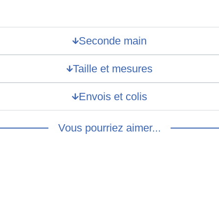
Seconde main
Taille et mesures
Envois et colis
Vous pourriez aimer...
noire ceinturée : S/M
Trench bleu vintage : L/XL
€
20.00
€