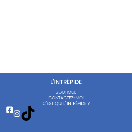
carreaux noirs et
Chemise noire et
blancs – M
blanche – S/M
18.00
€
15.00
€
L'INTRÉPIDE
BOUTIQUE
CONTACTEZ-MOI
C'EST QUI L' INTRÉPIDE ?