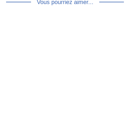
Vous pourriez aimer...
Chemise blanche – M
Chemise à carreaux
15.00
€
lavallière – S
15.00
€
Chemise vichy à